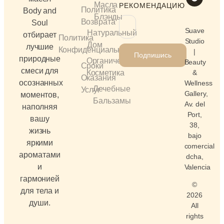
Масла
РЕКОМЕНДАЦИЮ
Политика
Body and
Блэнды
Возврата
Soul
Suave
Натуральный
отбирает
Политика
Studio
Дом
лучшие
Конфиденциальности
|
Подпишись
природные
Органическая
Beauty
Сроки
смеси для
&
Косметика
Оказания
осознанных
Wellness
Лечебные
Услуг
Gallery,
моментов,
Бальзамы
Av. del
наполняя
Port,
вашу
38,
жизнь
bajo
яркими
comercial
ароматами
dcha,
и
Valencia
гармонией
©
для тела и
2026
души.
All
rights