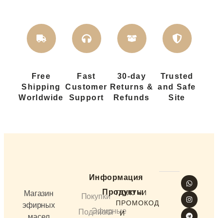
Free
Fast
30-day
Trusted
Shipping
Customer
Returns &
and Safe
Worldwide
Support
Refunds
Site
Информация
Продукты
ПОЛУЧИ
Магазин
Покупки
ПРОМОКОД
эфирных
Эфирные
Подписка
И
масел